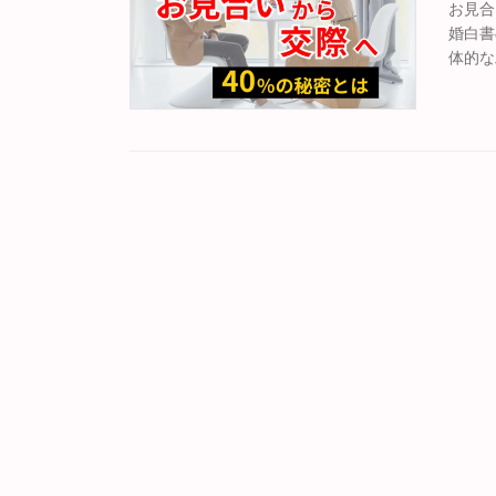
お見合
婚白書
体的な