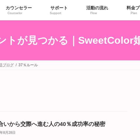
カウンセラー
サポート
活動の流れ
料金プ
Counselor
Support
Flow
Plan
トが見つかる｜SweetColo
婚活ブログ
37％ルール
合いから交際へ進む人の40％成功率の秘密
5年8月28日