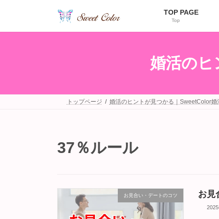
コ
ナ
TOP PAGE
ン
ビ
Top
テ
ゲ
ン
ー
ツ
シ
へ
ョ
婚活のヒン
ス
ン
キ
に
ッ
移
プ
動
トップページ
婚活のヒントが見つかる｜SweetColor
37％ルール
お見
お見合い・デートのコツ
202