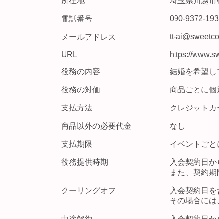
所在地
埼玉県川越市砂
090-9372-193
電話番号
tt-ai@sweetco
メールアドレス
URL
https://www.sw
役務の内容
結婚を希望し
役務の対価
商品ごとに個
支払方法
クレジットカ
商品以外の必要代金
なし
支払期限
イベントごと
役務提供時期
入会契約日か
また、契約期
クーリングオフ
入会契約日を
その場合には
中途解約
入会契約日か