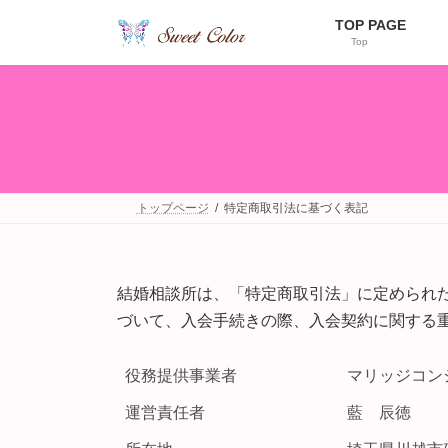
コ
ナ
TOP PAGE
ン
ビ
Top
テ
ゲ
ン
ー
ツ
シ
へ
ョ
ス
ン
キ
に
ッ
移
プ
動
トップページ
特定商取引法に基づく表記
結婚相談所は、「特定商取引法」に定められ
づいて、入会手続きの際、入会契約に関する
役務提供事業者
マリッジコンシェ
運営責任者
藍 辰徳