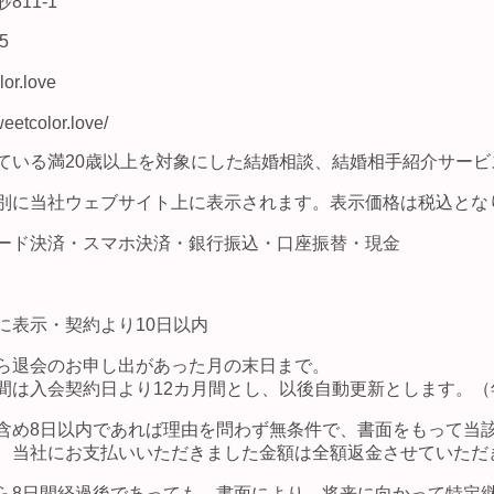
811-1
5
lor.love
eetcolor.love/
ている満20歳以上を対象にした結婚相談、結婚相手紹介サービ
別に当社ウェブサイト上に表示されます。表示価格は税込とな
ード決済・スマホ決済・銀行振込・口座振替・現金
に表示・契約より10日以内
ら退会のお申し出があった月の末日まで。
間は入会契約日より12カ月間とし、以後自動更新とします。（
含め8日以内であれば理由を問わず無条件で、書面をもって当
、当社にお支払いいただきました金額は全額返金させていただ
ら8日間経過後であっても、書面により、将来に向かって特定