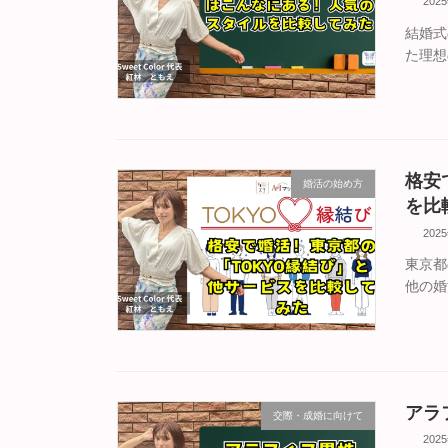
202
結婚式
た理想
格安
婚活の始め方
を比
202
東京都
他の婚
アラ
交際・成婚に向けて
202