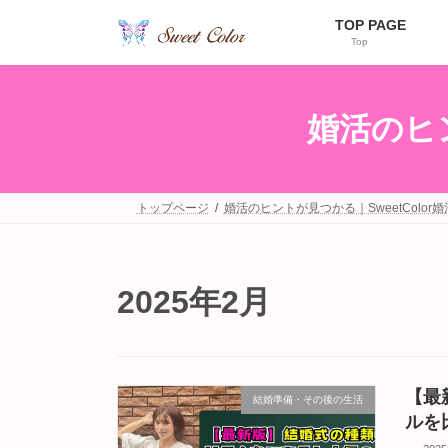
コ
ナ
TOP PAGE
ン
ビ
Top
テ
ゲ
ン
ー
ツ
シ
へ
ョ
婚活のヒン
ス
ン
キ
に
ッ
移
プ
動
トップページ
婚活のヒントが見つかる｜SweetColor
2025年2月
【最
結婚準備・その後の生活
ルを