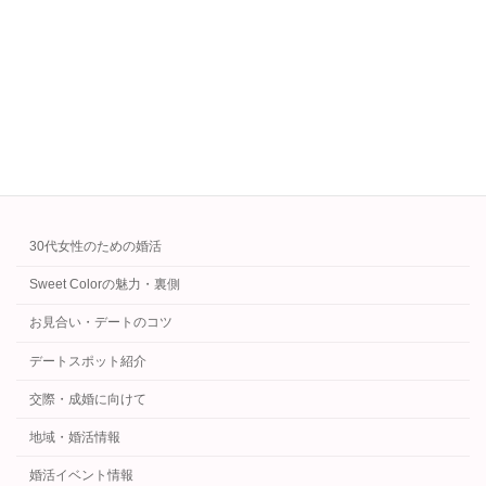
恋愛と結婚は別！女性が安心する男性の経済力とは
2025年8月29日
カテゴリー
30代女性のための婚活
Sweet Colorの魅力・裏側
お見合い・デートのコツ
デートスポット紹介
交際・成婚に向けて
地域・婚活情報
婚活イベント情報