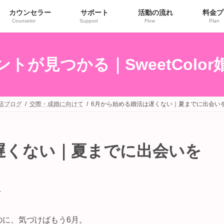
カウンセラー
サポート
活動の流れ
料金プ
Counselor
Support
Flow
Plan
トが見つかる｜SweetColo
婚活ブログ
交際・成婚に向けて
6月から始める婚活は遅くない｜夏までに出会い
遅くない｜夏までに出会いを
r
のに、気づけばもう6月。