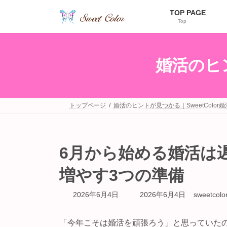
コ
ナ
TOP PAGE
ン
ビ
Top
テ
ゲ
ン
ー
ツ
シ
へ
ョ
婚活のヒン
ス
ン
キ
に
ッ
移
プ
動
トップページ
婚活のヒントが見つかる｜SweetColor
6月から始める婚活は
増やす3つの準備
最
2026年6月4日
2026年6月4日
sweetcolo
終
更
新
「今年こそは婚活を頑張ろう」と思っていた