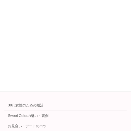
2025年3月7日
次の記事
結婚指輪の予算はいくら？相場・選び方・お得な購入術を解説！
2025年3月19日
カテゴリー
30代女性のための婚活
Sweet Colorの魅力・裏側
お見合い・デートのコツ