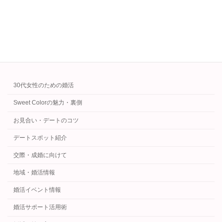
時代から家計管理をラクに習慣化。
続きを読む
カテゴリー
30代女性のための婚活
Sweet Colorの魅力・裏側
お見合い・デートのコツ
デートスポット紹介
交際・成婚に向けて
地域・婚活情報
婚活イベント情報
婚活サポート活用術