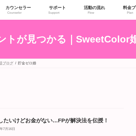
カウンセラー
サポート
活動の流れ
料金プ
Counselor
Support
Flow
Plan
トが見つかる｜SweetColo
婚活ブログ
貯金ゼロ婚
したいけどお金がない…FPが解決法を伝授！
5年7月16日