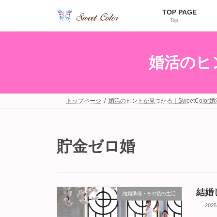
コ
ナ
TOP PAGE
ン
ビ
Top
テ
ゲ
ン
ー
ツ
シ
へ
ョ
婚活のヒン
ス
ン
キ
に
ッ
移
プ
動
トップページ
婚活のヒントが見つかる｜SweetColor
貯金ゼロ婚
結婚
結婚準備・その後の生活
202