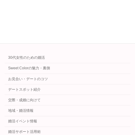
籍日選びがもっと楽しくなるカレンダー付き解
説です。
続きを読む
カテゴリー
30代女性のための婚活
Sweet Colorの魅力・裏側
お見合い・デートのコツ
デートスポット紹介
交際・成婚に向けて
地域・婚活情報
婚活イベント情報
婚活サポート活用術