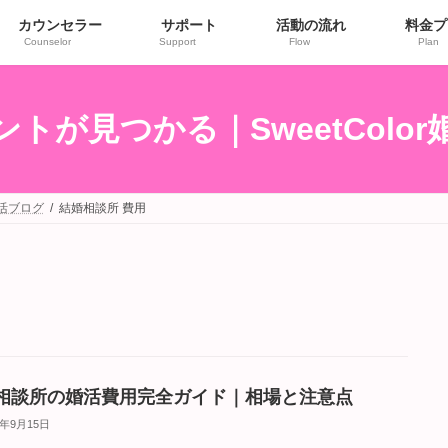
カウンセラー
サポート
活動の流れ
料金プ
Counselor
Support
Flow
Plan
トが見つかる｜SweetColo
婚活ブログ
結婚相談所 費用
相談所の婚活費用完全ガイド｜相場と注意点
5年9月15日