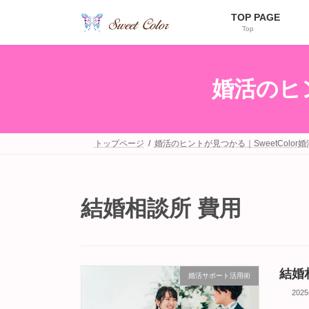
コ
ナ
TOP PAGE
ン
ビ
Top
テ
ゲ
ン
ー
ツ
シ
へ
ョ
婚活のヒン
ス
ン
キ
に
ッ
移
プ
動
トップページ
婚活のヒントが見つかる｜SweetColor
結婚相談所 費用
結婚
婚活サポート活用術
202