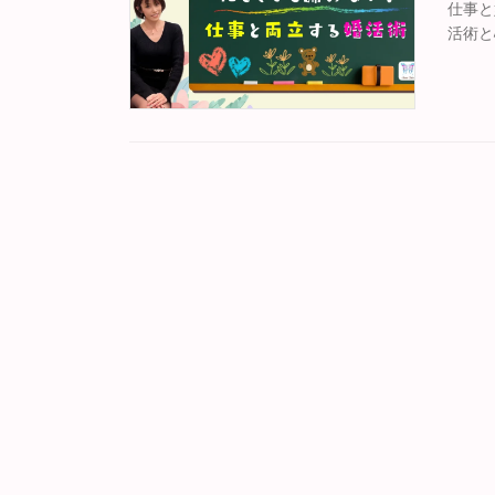
仕事と
活術と