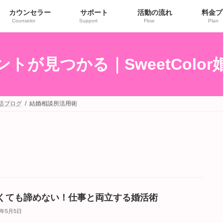
カウンセラー
サポート
活動の流れ
料金プ
Counselor
Support
Flow
Plan
トが見つかる｜SweetColo
婚活ブログ
結婚相談所活用術
くても諦めない！仕事と両立する婚活術
5年5月5日