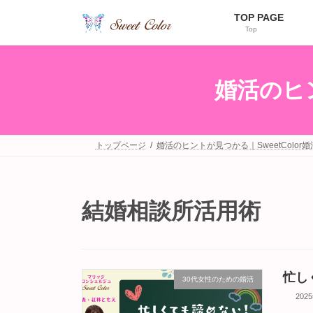
コ
ナ
TOP PAGE
ン
ビ
Top
テ
ゲ
ン
ー
ツ
シ
へ
ョ
婚活のヒン
ス
ン
キ
に
ッ
移
プ
動
トップページ
婚活のヒントが見つかる｜SweetColor
結婚相談所活用術
忙し
30代女性のための婚活
202