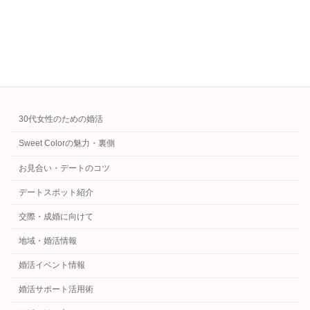
LCIQ診断で新しい自分に出会おう。
続きを読む
カテゴリー
30代女性のための婚活
Sweet Colorの魅力・裏側
お見合い・デートのコツ
デートスポット紹介
交際・成婚に向けて
地域・婚活情報
婚活イベント情報
婚活サポート活用術