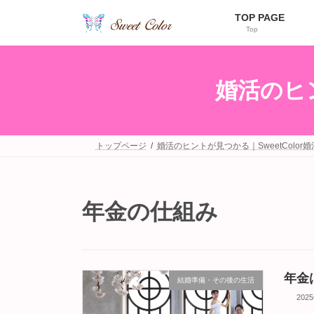
コ
ナ
TOP PAGE
ン
ビ
Top
テ
ゲ
ン
ー
ツ
シ
へ
ョ
婚活のヒン
ス
ン
キ
に
ッ
移
プ
動
トップページ
婚活のヒントが見つかる｜SweetColor
年金の仕組み
年金
結婚準備・その後の生活
202