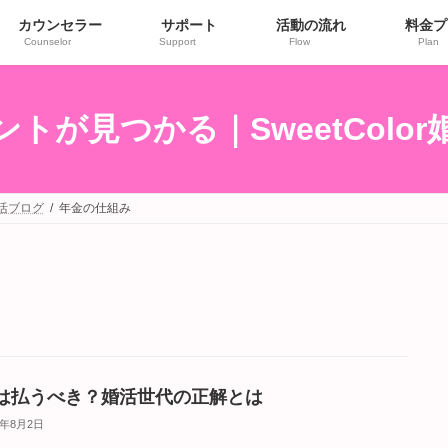
カウンセラー
サポート
活動の流れ
料金プ
Counselor
Support
Flow
Plan
トが見つかる｜SweetColo
婚活ブログ
年金の仕組み
は払うべき？婚活世代の正解とは
5年8月2日