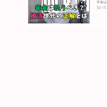
年金は
ないた