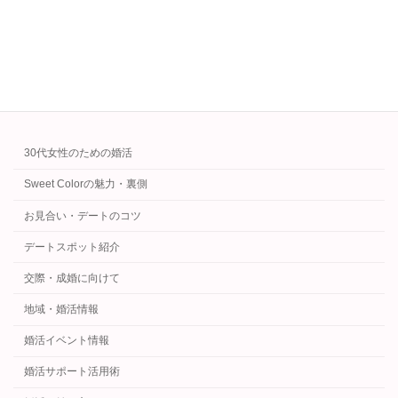
を知れば出会いも交際も変わります。
続きを読む
カテゴリー
30代女性のための婚活
Sweet Colorの魅力・裏側
お見合い・デートのコツ
デートスポット紹介
交際・成婚に向けて
地域・婚活情報
婚活イベント情報
婚活サポート活用術