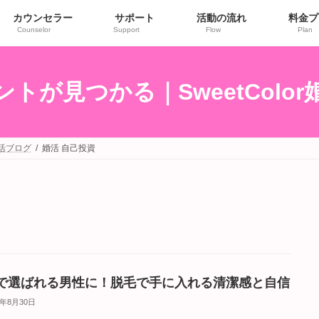
カウンセラー
サポート
活動の流れ
料金プ
Counselor
Support
Flow
Plan
トが見つかる｜SweetColo
婚活ブログ
婚活 自己投資
で選ばれる男性に！脱毛で手に入れる清潔感と自信
5年8月30日