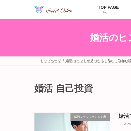
コ
ナ
TOP PAGE
ン
ビ
Top
テ
ゲ
ン
ー
ツ
シ
へ
ョ
婚活のヒン
ス
ン
キ
に
ッ
移
プ
動
トップページ
婚活のヒントが見つかる｜SweetColor
婚活 自己投資
婚活
婚活ファッション＆美容
202