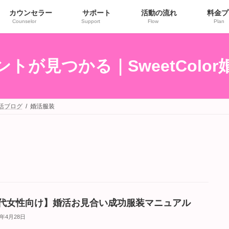
カウンセラー
サポート
活動の流れ
料金プ
Counselor
Support
Flow
Plan
トが見つかる｜SweetColo
婚活ブログ
婚活服装
0代女性向け】婚活お見合い成功服装マニュアル
5年4月28日