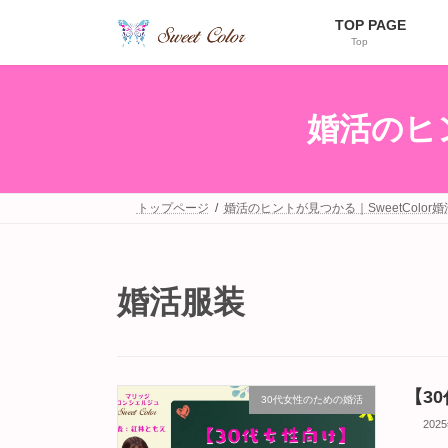
コ
ナ
TOP PAGE
ン
ビ
Top
テ
ゲ
ン
ー
ツ
シ
へ
ョ
婚活のヒン
ス
ン
キ
に
ッ
移
プ
動
トップページ
婚活のヒントが見つかる｜SweetColor
婚活服装
【3
30代女性のための婚活
202