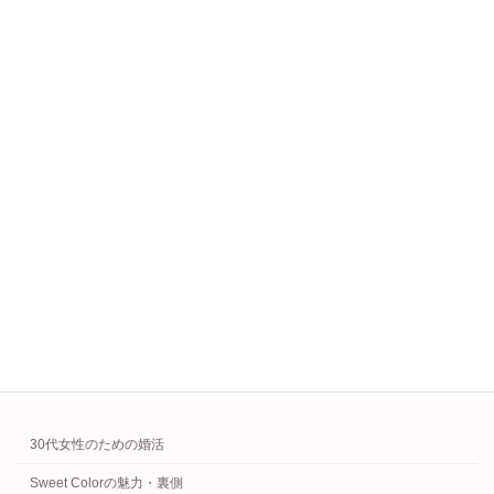
す。
続きを読む
断られない婚活術｜お見合い前後の改善
お見合い・デートのコツ
ポイント
2025年8月10日
お見合い前後の断られる理由と改善ポイントを
徹底解説。プロフィール写真や条件設定、会話
術まで具体的に紹介し、婚活成功率を高めま
す。
続きを読む
カテゴリー
30代女性のための婚活
Sweet Colorの魅力・裏側