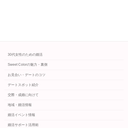
のサポートを紹介します。30代〜40代の真剣な
出会いを求める方におすすめ。
続きを読む
カテゴリー
30代女性のための婚活
Sweet Colorの魅力・裏側
お見合い・デートのコツ
デートスポット紹介
交際・成婚に向けて
地域・婚活情報
婚活イベント情報
婚活サポート活用術