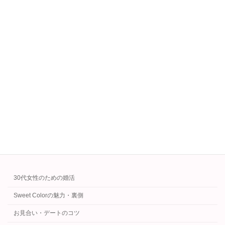
続きを読む
結婚したいけどお金がない…FPが解決法
結婚準備・その後の生活
を伝授！
2025年7月16日
結婚したいけどお金がない…そんな不安を抱え
るあなたへ。FP資格を持つ婚活カウンセラー
が、結婚費用の目安と貯め方を伝授！
続きを読む
カテゴリー
30代女性のための婚活
Sweet Colorの魅力・裏側
お見合い・デートのコツ