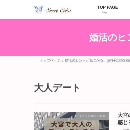
コ
ナ
TOP PAGE
ン
ビ
Top
テ
ゲ
ン
ー
ツ
シ
へ
ョ
婚活のヒン
ス
ン
キ
に
ッ
移
プ
動
トップページ
婚活のヒントが見つかる｜SweetColor
大人デート
大宮
デートスポット紹介
感じ