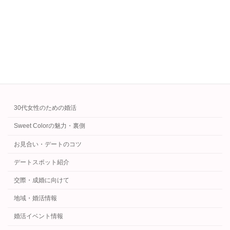
を持つ婚活カウンセラーが、男性が結婚相手と
して選ばれるための経済力の本質を解説しま
す。
続きを読む
カテゴリー
30代女性のための婚活
Sweet Colorの魅力・裏側
お見合い・デートのコツ
デートスポット紹介
交際・成婚に向けて
地域・婚活情報
婚活イベント情報