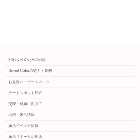
どこからでも参加可能な同年代との真剣な出会
いを。
続きを読む
カテゴリー
30代女性のための婚活
Sweet Colorの魅力・裏側
お見合い・デートのコツ
デートスポット紹介
交際・成婚に向けて
地域・婚活情報
婚活イベント情報
婚活サポート活用術