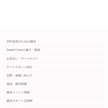
止＆教育費に賢く活かす方法も紹介します。
続きを読む
カテゴリー
30代女性のための婚活
Sweet Colorの魅力・裏側
お見合い・デートのコツ
デートスポット紹介
交際・成婚に向けて
地域・婚活情報
婚活イベント情報
婚活サポート活用術