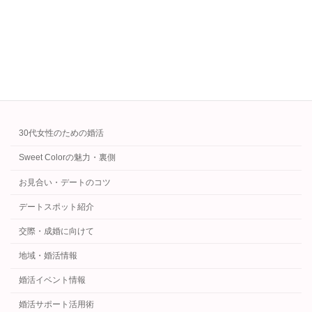
え方、関係を深めるコツまで婚活カウンセラー
が解説します。
続きを読む
カテゴリー
30代女性のための婚活
Sweet Colorの魅力・裏側
お見合い・デートのコツ
デートスポット紹介
交際・成婚に向けて
地域・婚活情報
婚活イベント情報
婚活サポート活用術