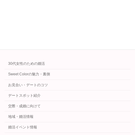
学資保険1.5万円×NISA1万円×積立0.5万円＋児
童手当の活かし方。配分比率・18年後の到達
額・リスクをFPがやさしく解説。
続きを読む
カテゴリー
30代女性のための婚活
Sweet Colorの魅力・裏側
お見合い・デートのコツ
デートスポット紹介
交際・成婚に向けて
地域・婚活情報
婚活イベント情報