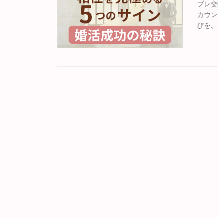
プレ交
カウン
びを。