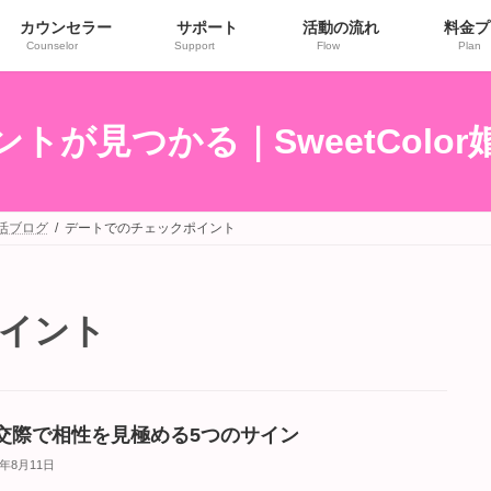
カウンセラー
サポート
活動の流れ
料金プ
Counselor
Support
Flow
Plan
トが見つかる｜SweetColo
婚活ブログ
デートでのチェックポイント
イント
交際で相性を見極める5つのサイン
5年8月11日