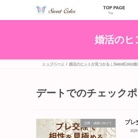
コ
ナ
TOP PAGE
ン
ビ
Top
テ
ゲ
ン
ー
ツ
シ
へ
ョ
婚活のヒン
ス
ン
キ
に
ッ
移
プ
動
トップページ
婚活のヒントが見つかる｜SweetColor
デートでのチェックポ
プレ
交際・成婚に向けて
202