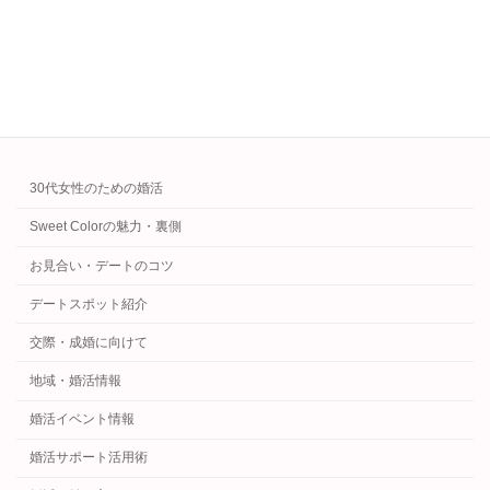
済に対応。婚活を安心＆快適に進めましょう。
続きを読む
カテゴリー
30代女性のための婚活
Sweet Colorの魅力・裏側
お見合い・デートのコツ
デートスポット紹介
交際・成婚に向けて
地域・婚活情報
婚活イベント情報
婚活サポート活用術