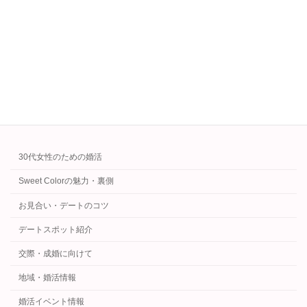
で悩まれます。料金、サポート内容、実績など
比較するポイントはたくさんありますが、見落
としがちなのが「誰が担当してくれるのか」と
いう視点で […]
続きを読む
カテゴリー
30代女性のための婚活
Sweet Colorの魅力・裏側
お見合い・デートのコツ
デートスポット紹介
交際・成婚に向けて
地域・婚活情報
婚活イベント情報