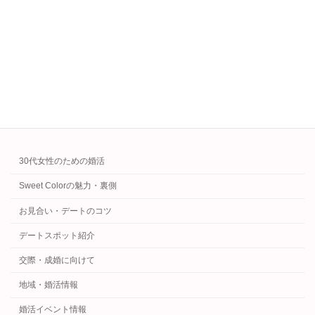
と、精子の質や妊娠力が低下するリスクが高ま
ることをご存じでしょうか。 「自分はまだ大丈
夫だろう」と思っていても、実際には精子の数
や運動 […]
続きを読む
カテゴリー
30代女性のための婚活
Sweet Colorの魅力・裏側
お見合い・デートのコツ
デートスポット紹介
交際・成婚に向けて
地域・婚活情報
婚活イベント情報