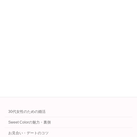
続きを読む
お見合い初対面で差がつく！30代女性の
お見合い・デートのコツ
話し方・振る舞い
2025年4月22日
お見合いで第一印象を良くしたい30代女性へ。
話し方や振る舞いのコツをカウンセラー視点で
わかりやすく解説します。緊張しても大丈夫！
続きを読む
カテゴリー
30代女性のための婚活
Sweet Colorの魅力・裏側
お見合い・デートのコツ