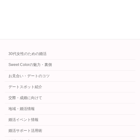
を知れば出会いも交際も変わります。
続きを読む
カテゴリー
30代女性のための婚活
Sweet Colorの魅力・裏側
お見合い・デートのコツ
デートスポット紹介
交際・成婚に向けて
地域・婚活情報
婚活イベント情報
婚活サポート活用術