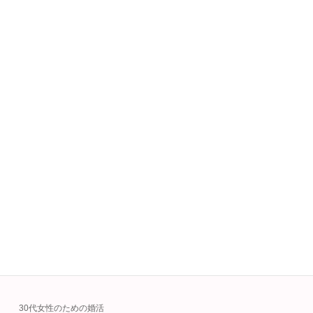
を。婚活初心者にもおすすめの特別イベント。
続きを読む
自分の恋愛傾向を知る！6つの恋愛スキ
婚活サポート活用術
ルでわかるLCIQ診断
2025年10月17日
恋愛がうまくいかない原因を“科学的に”分析。6
つの恋愛スキルであなたの恋愛傾向を数値化。
LCIQ診断で新しい自分に出会おう。
続きを読む
投
固
固
固
1
2
…
11
»
定
定
定
稿
ペ
ペ
ペ
ー
ー
ー
カテゴリー
の
ジ
ジ
ジ
ペ
30代女性のための婚活